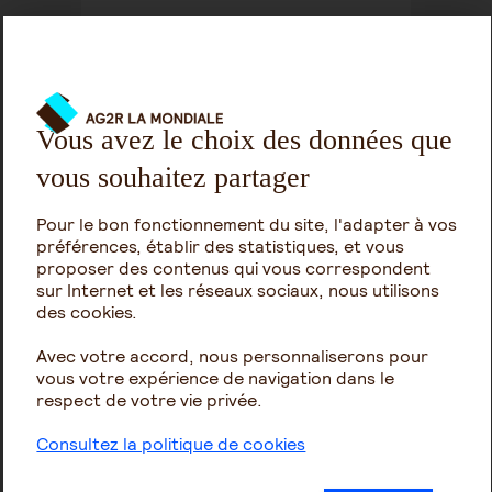
Vous avez le choix des données que
Espace épargnants natixis
vous souhaitez partager
interepargne :
Pour le bon fonctionnement du site, l'adapter à vos
Accès à l'Espace Sécurisé
préférences, établir des statistiques, et vous
Epargnants
proposer des contenus qui vous correspondent
sur Internet et les réseaux sociaux, nous utilisons
Rappel :
En cas de perte ou d’oubli
des cookies.
de vos codes, vous pouvez
contacter Arial Info au
02 31 07 74
Avec votre accord, nous personnaliserons pour
10
. Vos identifiants figurent sur la
vous votre expérience de navigation dans le
partie inférieure de votre relevé
respect de votre vie privée.
de compte.
Consultez la politique de cookies